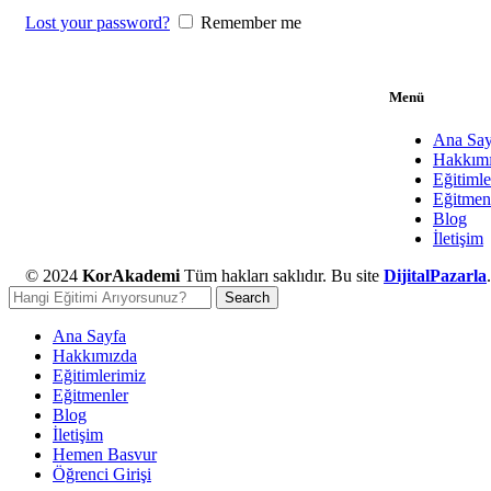
Lost your password?
Remember me
Menü
Ana Say
Hakkım
Eğitimle
Eğitmen
Blog
İletişim
© 2024
KorAkademi
Tüm hakları saklıdır. Bu site
DijitalPazarla
Search
Ana Sayfa
Hakkımızda
Eğitimlerimiz
Eğitmenler
Blog
İletişim
Hemen Basvur
Öğrenci Girişi