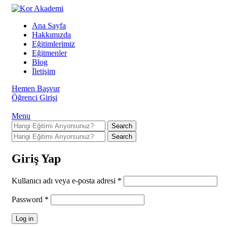
Ana Sayfa
Hakkımızda
Eğitimlerimiz
Eğitmenler
Blog
İletişim
Hemen Başvur
Öğrenci Girişi
Menu
Search
Search
Giriş Yap
Kullanıcı adı veya e-posta adresi
*
Password
*
Log in