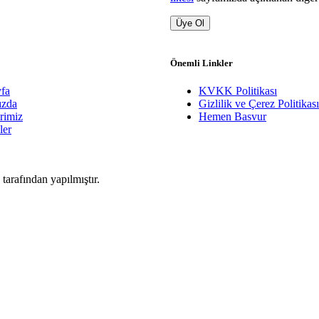
Üye Ol
Önemli Linkler
fa
KVKK Politikası
ızda
Gizlilik ve Çerez Politikası
rimiz
Hemen Basvur
ler
. tarafından yapılmıştır.