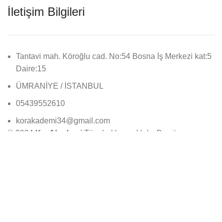
İletişim Bilgileri
Tantavi mah. Köroğlu cad. No:54 Bosna İş Merkezi kat:5
Daire:15
ÜMRANİYE / İSTANBUL
05439552610
korakademi34@gmail.com
© 2024
KorAkademi
Tüm hakları saklıdır. Bu site
DijitalPazarla
. tarafından yapılmıştır.
Öğrenci Girişi
Başvuru Formu
Whatsapp
Telefon