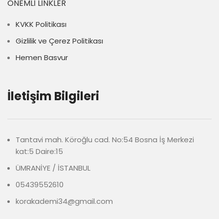
ÖNEMLI LINKLER
KVKK Politikası
Gizlilik ve Çerez Politikası
Hemen Basvur
İletişim Bilgileri
Tantavi mah. Köroğlu cad. No:54 Bosna İş Merkezi
kat:5 Daire:15
ÜMRANİYE / İSTANBUL
05439552610
korakademi34@gmail.com