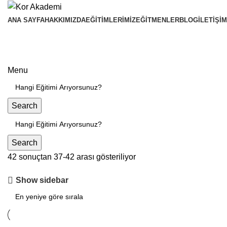
ANA SAYFA
HAKKIMIZDA
EĞITIMLERIMIZ
EĞITMENLER
BLOG
İLETIŞIM
Menu
Search
Search
42 sonuçtan 37-42 arası gösteriliyor
Show sidebar