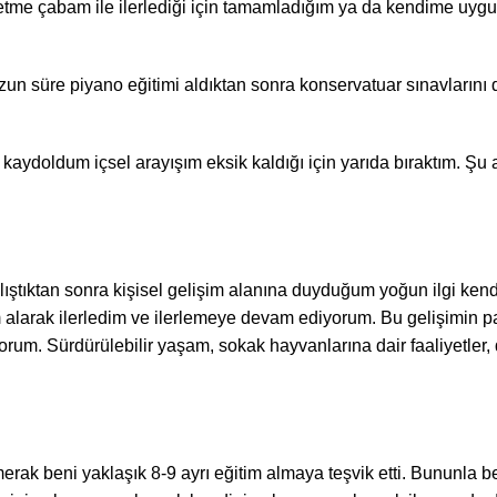
me çabam ile ilerlediği için tamamladığım ya da kendime uygun
zun süre piyano eğitimi aldıktan sonra konservatuar sınavların
ydoldum içsel arayışım eksik kaldığı için yarıda bıraktım. Şu an
çalıştıktan sonra kişisel gelişim alanına duyduğum yoğun ilgi k
m alarak ilerledim ve ilerlemeye devam ediyorum. Bu gelişimin
rum. Sürdürülebilir yaşam, sokak hayvanlarına dair faaliyetler,
rak beni yaklaşık 8-9 ayrı eğitim almaya teşvik etti. Bununla 