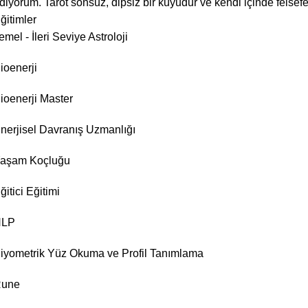
diyorum. Tarot sonsuz, dipsiz bir kuyudur ve kendi içinde felsef
ğitimler
emel - İleri Seviye Astroloji
ioenerji
ioenerji Master
nerjisel Davranış Uzmanlığı
aşam Koçluğu
ğitici Eğitimi
NLP
iyometrik Yüz Okuma ve Profil Tanımlama
une