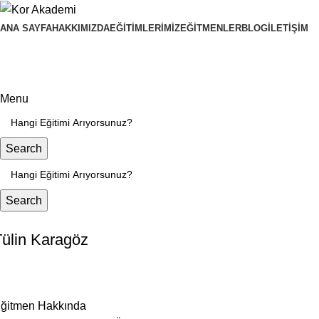
ANA SAYFA
HAKKIMIZDA
EĞITIMLERIMIZ
EĞITMENLER
BLOG
İLETIŞIM
Menu
Search
Search
Tülin Karagöz
ğitmen Hakkında